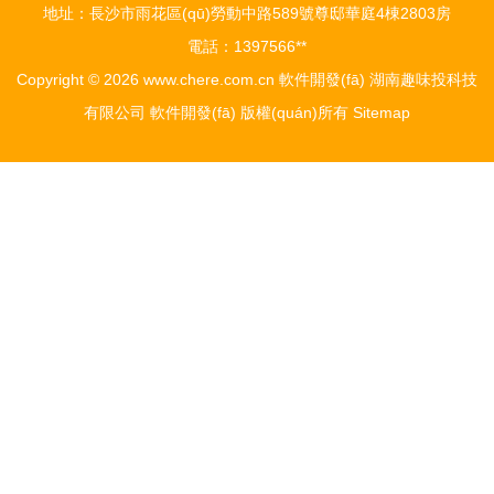
地址：長沙市雨花區(qū)勞動中路589號尊邸華庭4棟2803房
電話：1397566**
Copyright © 2026
www.chere.com.cn
軟件開發(fā)
湖南趣味投科技
有限公司
軟件開發(fā)
版權(quán)所有
Sitemap