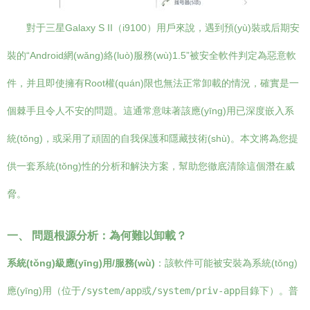
對于三星Galaxy S II（i9100）用戶來說，遇到預(yù)裝或后期安
裝的“Android網(wǎng)絡(luò)服務(wù)1.5”被安全軟件判定為惡意軟
件，并且即使擁有Root權(quán)限也無法正常卸載的情況，確實是一
個棘手且令人不安的問題。這通常意味著該應(yīng)用已深度嵌入系
統(tǒng)，或采用了頑固的自我保護和隱藏技術(shù)。本文將為您提
供一套系統(tǒng)性的分析和解決方案，幫助您徹底清除這個潛在威
脅。
一、 問題根源分析：為何難以卸載？
系統(tǒng)級應(yīng)用/服務(wù)
：該軟件可能被安裝為系統(tǒng)
應(yīng)用（位于
/system/app
或
/system/priv-app
目錄下）。普