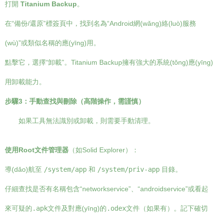
打開
Titanium Backup
。
在“備份/還原”標簽頁中，找到名為“Android網(wǎng)絡(luò)服務
(wù)”或類似名稱的應(yīng)用。
點擊它，選擇“卸載”。Titanium Backup擁有強大的系統(tǒng)應(yīng)
用卸載能力。
步驟3：手動查找與刪除（高階操作，需謹慎）
如果工具無法識別或卸載，則需要手動清理。
使用Root文件管理器
（如Solid Explorer）：
導(dǎo)航至
/system/app
和
/system/priv-app
目錄。
仔細查找是否有名稱包含“networkservice”、“androidservice”或看起
來可疑的
.apk
文件及對應(yīng)的
.odex
文件（如果有）。記下確切