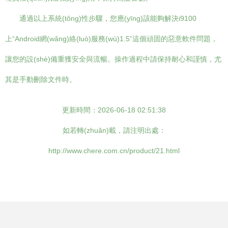
通過以上系統(tǒng)性步驟，您應(yīng)該能夠解決i9100
上“Android網(wǎng)絡(luò)服務(wù)1.5”這個頑固的惡意軟件問題，
讓您的設(shè)備重獲安全與流暢。操作過程中請保持耐心和謹慎，尤
其是手動刪除文件時。
更新時間：2026-06-18 02:51:38
如若轉(zhuǎn)載，請注明出處：
http://www.chere.com.cn/product/21.html