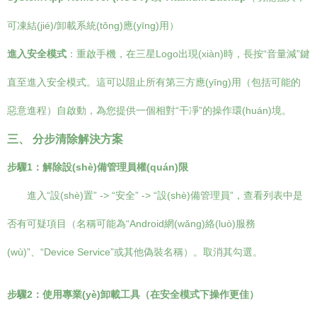
可凍結(jié)/卸載系統(tǒng)應(yīng)用）
進入安全模式
：重啟手機，在三星Logo出現(xiàn)時，長按“音量減”鍵
直至進入安全模式。這可以阻止所有第三方應(yīng)用（包括可能的
惡意進程）自啟動，為您提供一個相對“干凈”的操作環(huán)境。
三、 分步清除解決方案
步驟1：解除設(shè)備管理員權(quán)限
進入“設(shè)置” -> “安全” -> “設(shè)備管理員”，查看列表中是
否有可疑項目（名稱可能為“Android網(wǎng)絡(luò)服務
(wù)”、“Device Service”或其他偽裝名稱）。取消其勾選。
步驟2：使用專業(yè)卸載工具（在安全模式下操作更佳）