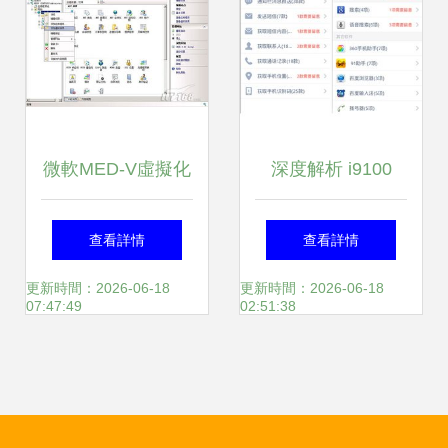
與突圍
微軟MED-V虛擬化
深度解析 i9100
實戰(zhàn)攻略之
Android網(wǎng)
查看詳情
查看詳情
服務(wù)器配置與
絡(luò)服務(wù)1.5
更新時間：2026-06-18
更新時間：2026-06-18
07:47:49
02:51:38
軟件開發(fā)
被判定惡意軟件后
的根除指南