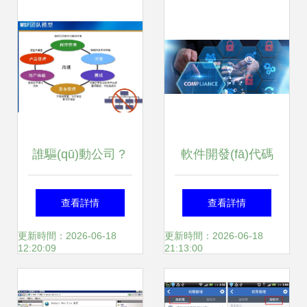
(yè)數(shù)字化升
級
誰驅(qū)動公司？
軟件開發(fā)代碼
上帝賜予食物，魔
安全秘籍 如何使用
查看詳情
查看詳情
鬼送來廚師——軟
SEI CERT C保護
更新時間：2026-06-18
更新時間：2026-06-18
12:20:09
21:13:00
件服務(wù)的宿命
您的軟件