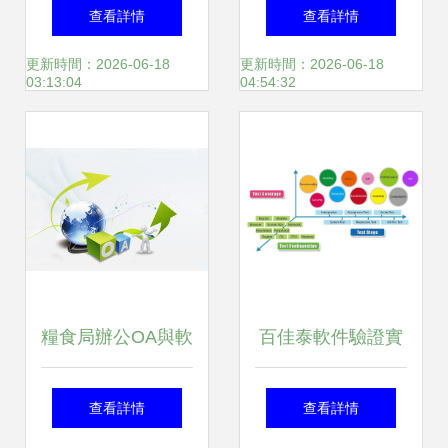
Note 8軟件設(shè)
與實踐 探路老牌廠
查看詳情
查看詳情
計的關(guān)鍵三
家的標準與理性“服
更新時間：2026-06-18
更新時間：2026-06-18
03:13:04
04:54:32
步
務(wù)費溝通策略”
糧食局辦公OA與軟
百佳泰軟件驗證實
件定制開發(fā) 智
驗室 賦能軟件品質
查看詳情
查看詳情