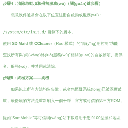
步驟4：清除啟動項和殘留服務(wù)（關(guān)鍵步驟）
惡意軟件通常會在以下位置注冊自啟動或服務(wù)：
/system/etc/init.d/
目錄下的腳本。
使用
SD Maid
或
CCleaner
（Root模式）的“應(yīng)用控制”功能，
查找所有與“網(wǎng)絡(luò)服務(wù)”相關(guān)的自啟動項、提供
者、服務(wù)，并禁用或清除。
步驟5：終極方案——刷機
如果以上所有方法均告失敗，或者您懷疑系統(tǒng)已被深度破
壞，最徹底的方法是重新刷入一個干凈、官方或可信的第三方ROM。
從如“SamMobile”等可信網(wǎng)站下載適用于您i9100型號和地區