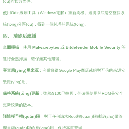
(qū)的官方固件。
使用Odin線刷工具（Windows電腦）重新刷機。這將徹底清空整個系
統(tǒng)分區(qū)，得到一個純凈的系統(tǒng)。
四、 清除后建議
全面掃描
：使用
Malwarebytes
或
Bitdefender Mobile Security
等
進行全盤掃描，確保無其他殘留。
審查應(yīng)用來源
：今后僅從Google Play商店或絕對可信的來源安
裝應(yīng)用。
保持系統(tǒng)更新
：雖然i9100已較舊，但確保使用的ROM是安全
更新較新的版本。
謹慎授予權(quán)限
：對于任何請求Root權(quán)限或設(shè)備管
理員權(quán)限的應(yīng)用，保持高度警惕。