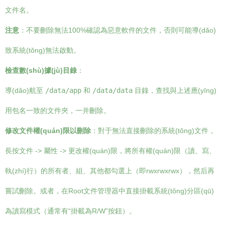
文件名。
注意
：不要刪除無法100%確認為惡意軟件的文件，否則可能導(dǎo)
致系統(tǒng)無法啟動。
檢查數(shù)據(jù)目錄
：
導(dǎo)航至
/data/app
和
/data/data
目錄，查找與上述應(yīng)
用包名一致的文件夾，一并刪除。
修改文件權(quán)限以刪除
：對于無法直接刪除的系統(tǒng)文件，
長按文件 -> 屬性 -> 更改權(quán)限，將所有權(quán)限（讀、寫、
執(zhí)行）的所有者、組、其他都勾選上（即rwxrwxrwx），然后再
嘗試刪除。或者，在Root文件管理器中直接掛載系統(tǒng)分區(qū)
為讀寫模式（通常有“掛載為R/W”按鈕）。