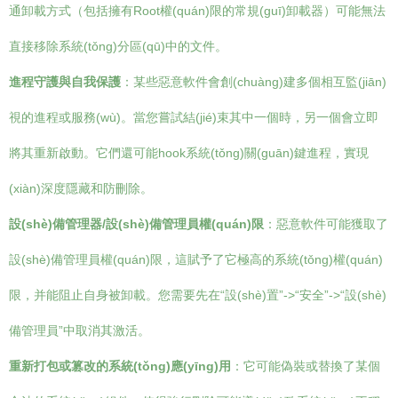
通卸載方式（包括擁有Root權(quán)限的常規(guī)卸載器）可能無法
直接移除系統(tǒng)分區(qū)中的文件。
進程守護與自我保護
：某些惡意軟件會創(chuàng)建多個相互監(jiān)
視的進程或服務(wù)。當您嘗試結(jié)束其中一個時，另一個會立即
將其重新啟動。它們還可能hook系統(tǒng)關(guān)鍵進程，實現
(xiàn)深度隱藏和防刪除。
設(shè)備管理器/設(shè)備管理員權(quán)限
：惡意軟件可能獲取了
設(shè)備管理員權(quán)限，這賦予了它極高的系統(tǒng)權(quán)
限，并能阻止自身被卸載。您需要先在“設(shè)置”->“安全”->“設(shè)
備管理員”中取消其激活。
重新打包或篡改的系統(tǒng)應(yīng)用
：它可能偽裝或替換了某個