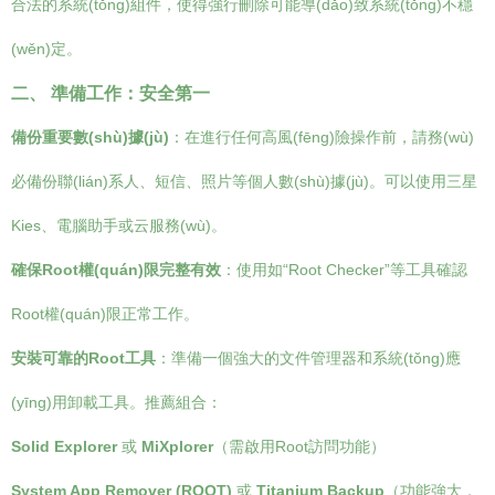
合法的系統(tǒng)組件，使得強行刪除可能導(dǎo)致系統(tǒng)不穩
(wěn)定。
二、 準備工作：安全第一
備份重要數(shù)據(jù)
：在進行任何高風(fēng)險操作前，請務(wù)
必備份聯(lián)系人、短信、照片等個人數(shù)據(jù)。可以使用三星
Kies、電腦助手或云服務(wù)。
確保Root權(quán)限完整有效
：使用如“Root Checker”等工具確認
Root權(quán)限正常工作。
安裝可靠的Root工具
：準備一個強大的文件管理器和系統(tǒng)應
(yīng)用卸載工具。推薦組合：
Solid Explorer
或
MiXplorer
（需啟用Root訪問功能）
System App Remover (ROOT)
或
Titanium Backup
（功能強大，