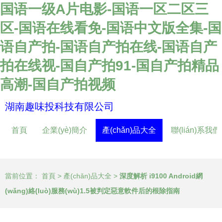
国语一级A片电影-国语一区二区三
区-国语在线看免-国语中文版全集-国
语自产拍-国语自产拍在线-国语自产
拍在线视-国自产拍91-国自产拍精品
高潮-国自产拍视频
湖南趣味投科技有限公司
首頁
企業(yè)簡介
產(chǎn)品大全
聯(lián)系我們
當前位置：
首頁
>
產(chǎn)品大全
>
深度解析 i9100 Android網
(wǎng)絡(luò)服務(wù)1.5被判定惡意軟件后的根除指南